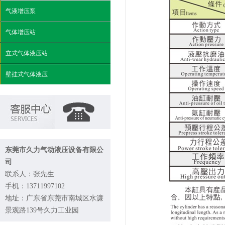
气液增压泵
气体增压站
立式气体液压站
壁挂式气体液压
东莞市久力气动液压设备有限公
司
联系人：张先生
手机：13711997102
地址：广东省东莞市南城区水濂
景观路139号久力工业园